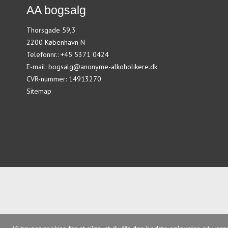
AA bogsalg
Thorsgade 59,3
2200 København N
Telefonnr.
:
+45 5371 0424
E-mail
:
bogsalg@anonyme-alkoholikere.dk
CVR-nummer
:
14913270
Sitemap