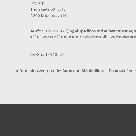
Bogsalget
Thorsgade 59, 3. tv
2200 København N
Telefon- (53710424) og ekspeditionstid er
hver mandag m
eMail: bogsalg@anonyme-alkoholikere.dk - og de besvares
CVR-nr. 14913270
Information vedrørende:
Anonyme Alkoholikere i Danmark
finde