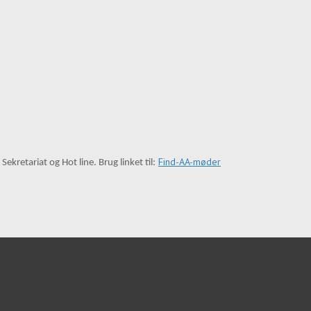
Find-AA-møder
l
Sekretariat og
Hot line. Brug linket til: