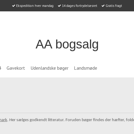
Ekspedition hver mandag
14 dages fortrydelsesret
Gratis fragt
AA bogsalg
4
Gavekort
Udenlandske bøger
Landsmøde
mark
. Her sælges godkendt litteratur. Foruden bøger findes der hæfter, fold